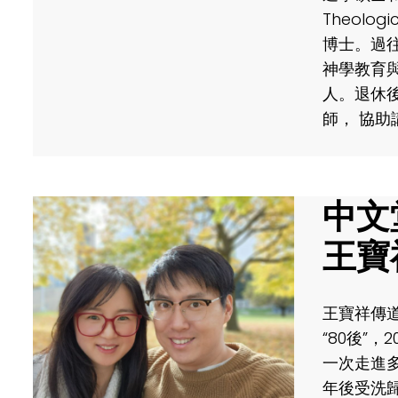
Theolog
博士。過
神學教育
人。退休
師， 協
中文
王寶
王寶祥傳
“80後”，
一次走進
年後受洗