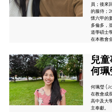
員；後來
的服侍；2
懷六甲的
多倫多，
道學碩士學
在本教會
兒童
何珮
何珮瑩 (J
在教會成
高中及大
主奉獻。