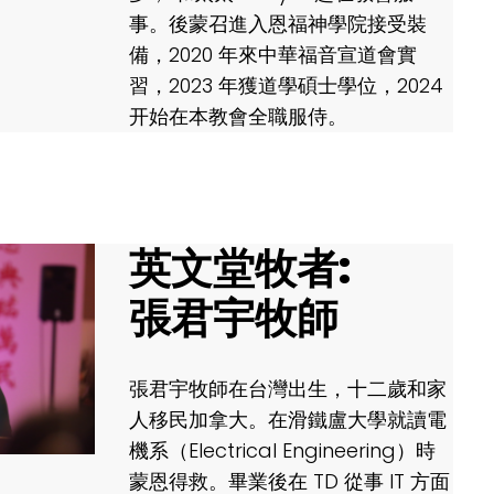
事。後蒙召進入恩福神學院接受裝
備，2020 年來中華福音宣道會實
習，2023 年獲道學碩士學位，2024
开始在本教會全職服侍。
英文堂牧者:
張君宇牧師
張君宇
牧師
在台灣出生，十二歲和家
人移民加拿大。在滑鐵盧大學就讀電
機系（Electrical Engineering）時
蒙恩得救。畢業後在 TD 從事 IT 方面