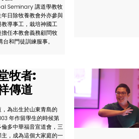
ical Seminary 講道學教牧
往年日除牧養教會外亦參與
與教導事工，栽培神國工
後擔任本教會義務顧問牧
助講台和門徒訓練服事。
堂牧者:
祥傳道
道，為出生於山東青島的
2003 年作留學生的時候第
多倫多中華福音宣道會，三
歸主，成為這個大家庭的一