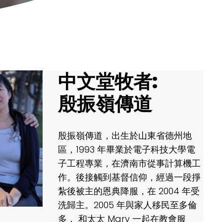
中文堂牧者:
殷振嶺傳道
殷振嶺傳道，出生於山東省德州地
區，1993 年畢業於電子科技大學電
子工程專業，在濟南市從事計算機工
作。後接觸到基督信仰，經過一段掙
紮後被主的恩典降服，在 2004 年受
洗歸主。2005 年與家人移民至多倫
多， 和太太 Mary 一起在教會服