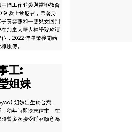
回中國工作並參與當地教會
019 蒙上帝感召，帶著身
妻子黃雲燕和一雙兒女回到
並在加拿大華人神學院攻讀
位，2022 年畢業後開始
全職服侍。
事工:
瑩姐妹
oyce) 姐妹出生於台灣，
長，幼年時即決志信主，在
學時曾多次接受呼召願意為