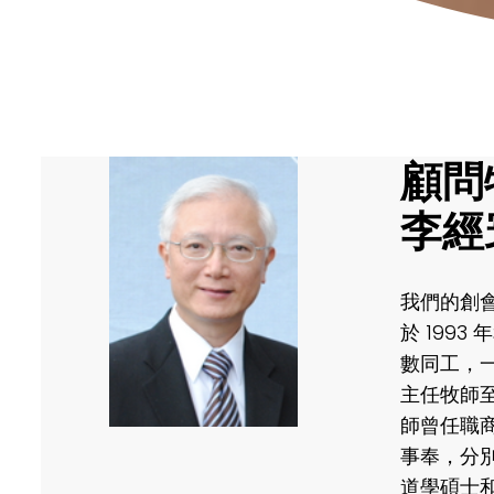
顧問
李經
我們的創
於 199
數同工，
主任牧師至
師曾任職商
事奉，分
道學碩士和美