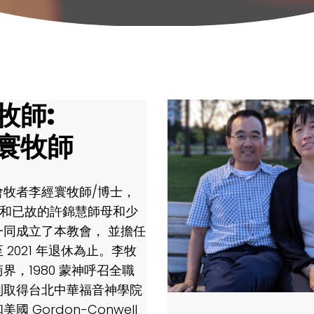
牧師:
寰牧師
會牧者李經寰牧師/博士，
3 年和已故的許錦慧師母和少
一同成立了本教會， 並擔任
 2021 年退休為止。李牧
界，1980 蒙神呼召全職
別取得台北中華福音神學院
國 Gordon-Conwell