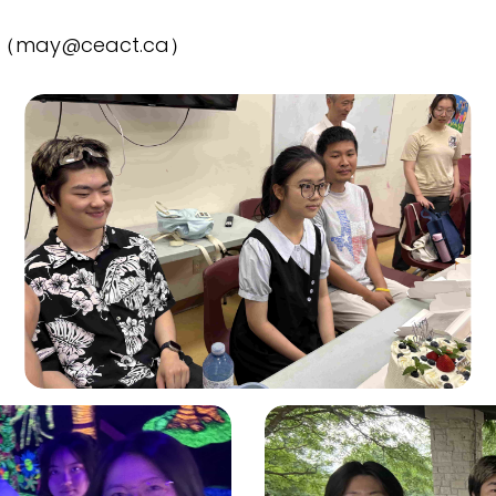
ay@ceact.ca）