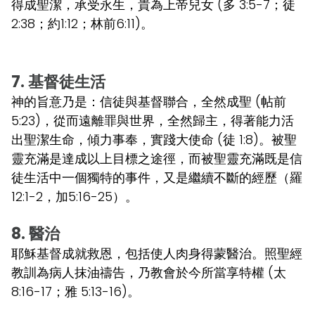
得成聖潔，承受永生，貴為上帝兒女 (多 3:5-7；徒
2:38；約1:12；林前6:11)。
7. 基督徒生活
神的旨意乃是：信徒與基督聯合，全然成聖 (帖前
5:23)，從而遠離罪與世界，全然歸主，得著能力活
出聖潔生命，傾力事奉，實踐大使命 (徒 1:8)。被聖
靈充滿是達成以上目標之途徑，而被聖靈充滿既是信
徒生活中一個獨特的事件，又是繼續不斷的經歷（羅
12:1-2，加5:16-25）。
8. 醫治
耶穌基督成就救恩，包括使人肉身得蒙醫治。照聖經
教訓為病人抹油禱告，乃教會於今所當享特權 (太
8:16-17；雅 5:13-16)。