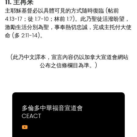
11. 主再来
主耶穌基督必以具體可見的方式隨時復臨 (帖前
4:13-17；徒 1:7-10；林前 1:7)。此乃聖徒活潑盼望，
激勵生活分別為聖，事奉熱切忠誠，完成主托付大使
命 (多 2:11-14)。
(此乃中文譯本，宣言內容仍以加拿大宣道會網站
公布之信條欄目為準。)
多倫多中華福音宣道會
CEACT
