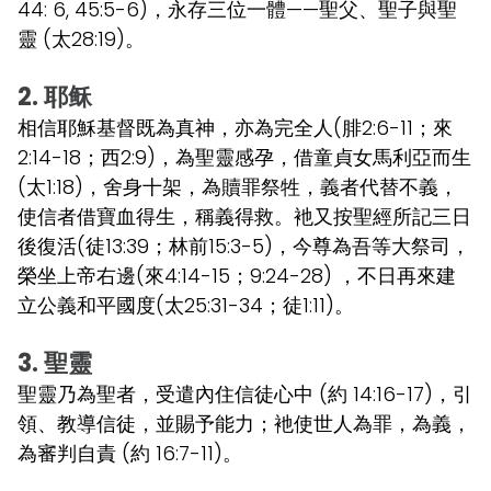
44: 6, 45:5-6)，永存三位一體——聖父、聖子與聖
靈 (太28:19)。
2. 耶稣
相信耶穌基督既為真神，亦為完全人(腓2:6-11；來
2:14-18；西2:9)，為聖靈感孕，借童貞女馬利亞而生
(太1:18)，舍身十架，為贖罪祭牲，義者代替不義，
使信者借寶血得生，稱義得救。衪又按聖經所記三日
後復活(徒13:39；林前15:3-5)，今尊為吾等大祭司，
榮坐上帝右邊(來4:14-15；9:24-28) ，不日再來建
立公義和平國度(太25:31-34；徒1:11)。
3. 聖靈
聖靈乃為聖者，受遣內住信徒心中 (約 14:16-17)，引
領、教導信徒，並賜予能力；衪使世人為罪，為義，
為審判自責 (約 16:7-11)。