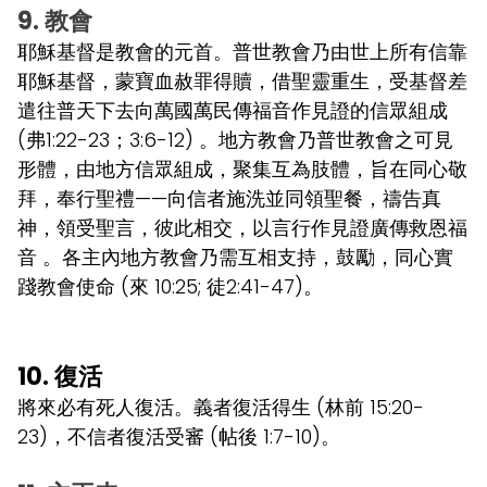
9. 教會
耶穌基督是教會的元首。普世教會乃由世上所有信靠
耶穌基督，蒙寶血赦罪得贖，借聖靈重生，受基督差
遣往普天下去向萬國萬民傳福音作見證的信眾組成
(弗1:22-23；3:6-12) 。地方教會乃普世教會之可見
形體，由地方信眾組成，聚集互為肢體，旨在同心敬
拜，奉行聖禮——向信者施洗並同領聖餐，禱告真
神，領受聖言，彼此相交，以言行作見證廣傳救恩福
音 。各主內地方教會乃需互相支持，鼓勵，同心實
踐教會使命 (來 10:25; 徒2:41-47)。
10. 復活
將來必有死人復活。義者復活得生 (林前 15:20-
23)，不信者復活受審 (帖後 1:7-10)。