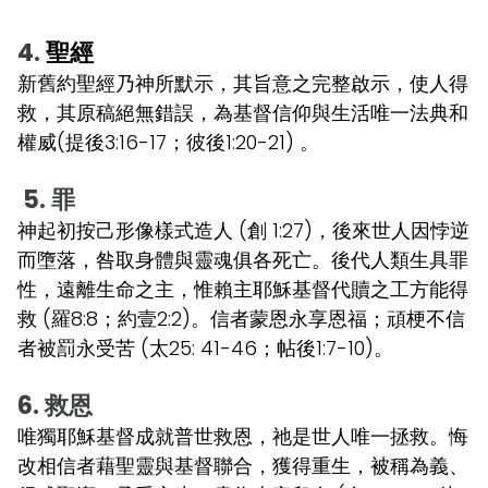
4.
聖經
新舊約聖經乃神所默示，其旨意之完整啟示，使人得
救，其原稿絕無錯誤，為基督信仰與生活唯一法典和
權威(提後3:16-17；彼後1:20-21) 。
5. 罪
神起初按己形像樣式造人 (創 1:27)，後來世人因悖逆
而墮落，咎取身體與靈魂俱各死亡。後代人類生具罪
性，遠離生命之主，惟賴主耶穌基督代贖之工方能得
救 (羅8:8；約壹2:2)。信者蒙恩永享恩福；頑梗不信
者被罰永受苦 (太25: 41-46；帖後1:7-10)。
6. 救恩
唯獨耶穌基督成就普世救恩，祂是世人唯一拯救。悔
改相信者藉聖靈與基督聯合，獲得重生，被稱為義、